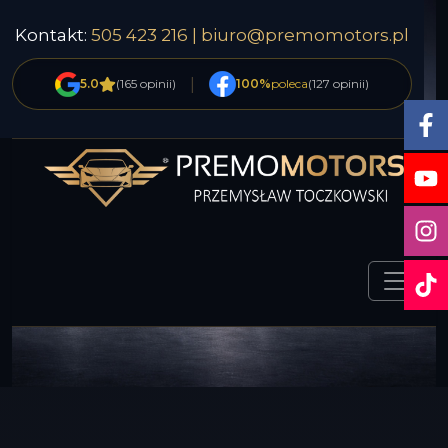
Kontakt:
505 423 216 |
biuro@premomotors.pl
|
5.0
(165 opinii)
100%
poleca
(127 opinii)