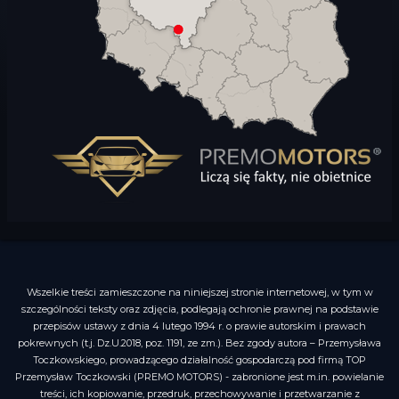
Wszelkie treści zamieszczone na niniejszej stronie internetowej, w tym w
szczególności teksty oraz zdjęcia, podlegają ochronie prawnej na podstawie
przepisów ustawy z dnia 4 lutego 1994 r. o prawie autorskim i prawach
pokrewnych (t.j. Dz.U.2018, poz. 1191, ze zm.). Bez zgody autora – Przemysława
Toczkowskiego, prowadzącego działalność gospodarczą pod firmą TOP
Przemysław Toczkowski (PREMO MOTORS) - zabronione jest m.in. powielanie
treści, ich kopiowanie, przedruk, przechowywanie i przetwarzanie z